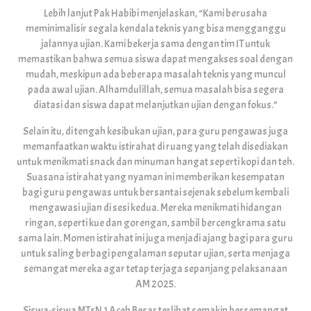
Lebih lanjut Pak Habibi menjelaskan, “Kami berusaha
meminimalisir segala kendala teknis yang bisa mengganggu
jalannya ujian. Kami bekerja sama dengan tim IT untuk
memastikan bahwa semua siswa dapat mengakses soal dengan
mudah, meskipun ada beberapa masalah teknis yang muncul
pada awal ujian. Alhamdulillah, semua masalah bisa segera
diatasi dan siswa dapat melanjutkan ujian dengan fokus.”
Selain itu, di tengah kesibukan ujian, para guru pengawas juga
memanfaatkan waktu istirahat di ruang yang telah disediakan
untuk menikmati snack dan minuman hangat seperti kopi dan teh.
Suasana istirahat yang nyaman ini memberikan kesempatan
bagi guru pengawas untuk bersantai sejenak sebelum kembali
mengawasi ujian di sesi kedua. Mereka menikmati hidangan
ringan, seperti kue dan gorengan, sambil bercengkrama satu
sama lain. Momen istirahat ini juga menjadi ajang bagi para guru
untuk saling berbagi pengalaman seputar ujian, serta menjaga
semangat mereka agar tetap terjaga sepanjang pelaksanaan
AM 2025.
Siswa-siswa MTsN 1 Aceh Besar terlihat semakin bersemangat