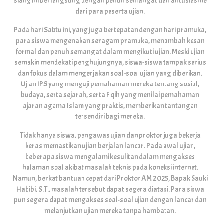
siang ini berlangsung dengan penuh semangat dan antusiasme
dari para peserta ujian.
Pada hari Sabtu ini, yang juga bertepatan dengan hari pramuka,
para siswa mengenakan seragam pramuka, menambah kesan
formal dan penuh semangat dalam mengikuti ujian. Meski ujian
semakin mendekati penghujungnya, siswa-siswa tampak serius
dan fokus dalam mengerjakan soal-soal ujian yang diberikan.
Ujian IPS yang menguji pemahaman mereka tentang sosial,
budaya, serta sejarah, serta Fiqih yang menilai pemahaman
ajaran agama Islam yang praktis, memberikan tantangan
tersendiri bagi mereka.
Tidak hanya siswa, pengawas ujian dan proktor juga bekerja
keras memastikan ujian berjalan lancar. Pada awal ujian,
beberapa siswa mengalami kesulitan dalam mengakses
halaman soal akibat masalah teknis pada koneksi internet.
Namun, berkat bantuan cepat dari Proktor AM 2025, Bapak Sauki
Habibi, S.T., masalah tersebut dapat segera diatasi. Para siswa
pun segera dapat mengakses soal-soal ujian dengan lancar dan
melanjutkan ujian mereka tanpa hambatan.