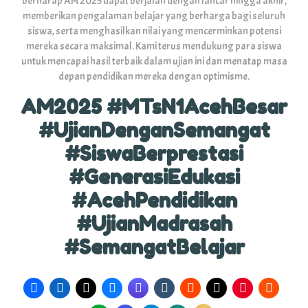
berharap AM 2025 dapat berjalan dengan lancar hingga akhir,
memberikan pengalaman belajar yang berharga bagi seluruh
siswa, serta menghasilkan nilai yang mencerminkan potensi
mereka secara maksimal. Kami terus mendukung para siswa
untuk mencapai hasil terbaik dalam ujian ini dan menatap masa
depan pendidikan mereka dengan optimisme.
AM2025 #MTsN1AcehBesar
#UjianDenganSemangat
#SiswaBerprestasi
#GenerasiEdukasi
#AcehPendidikan
#UjianMadrasah
#SemangatBelajar