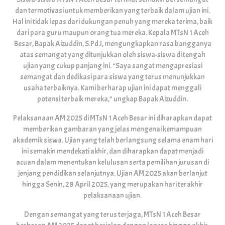
dan termotivasi untuk memberikan yang terbaik dalam ujian ini.
Hal ini tidak lepas dari dukungan penuh yang mereka terima, baik
dari para guru maupun orang tua mereka. Kepala MTsN 1 Aceh
Besar, Bapak Aizuddin, S.Pd.I, mengungkapkan rasa bangganya
atas semangat yang ditunjukkan oleh siswa-siswa di tengah
ujian yang cukup panjang ini. “Saya sangat mengapresiasi
semangat dan dedikasi para siswa yang terus menunjukkan
usaha terbaiknya. Kami berharap ujian ini dapat menggali
potensi terbaik mereka,” ungkap Bapak Aizuddin.
Pelaksanaan AM 2025 di MTsN 1 Aceh Besar ini diharapkan dapat
memberikan gambaran yang jelas mengenai kemampuan
akademik siswa. Ujian yang telah berlangsung selama enam hari
ini semakin mendekati akhir, dan diharapkan dapat menjadi
acuan dalam menentukan kelulusan serta pemilihan jurusan di
jenjang pendidikan selanjutnya. Ujian AM 2025 akan berlanjut
hingga Senin, 28 April 2025, yang merupakan hari terakhir
pelaksanaan ujian.
Dengan semangat yang terus terjaga, MTsN 1 Aceh Besar