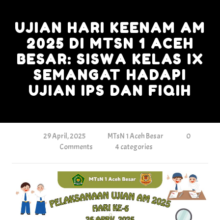
Skip
to
UJIAN HARI KEENAM AM
content
2025 DI MTSN 1 ACEH
BESAR: SISWA KELAS IX
SEMANGAT HADAPI
UJIAN IPS DAN FIQIH
29 April, 2025
MTsN 1 Aceh Besar
0
Comments
4 categories