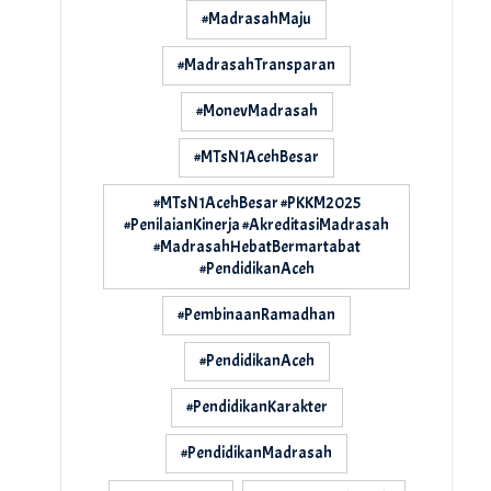
#MadrasahMaju
#MadrasahTransparan
#MonevMadrasah
#MTsN1AcehBesar
#MTsN1AcehBesar #PKKM2025
#PenilaianKinerja #AkreditasiMadrasah
#MadrasahHebatBermartabat
#PendidikanAceh
#PembinaanRamadhan
#PendidikanAceh
#PendidikanKarakter
#PendidikanMadrasah