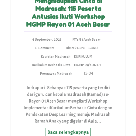
Menghidupkan Cinta di
Madrasah: 115 Peserta
Antusias Ikuti Workshop
MGMP Rayon 01 Aceh Besar
4 September, 2025
MTsN 1 Aceh Besar
0 Comments
Bimtek Guru
GURU
Kegiatan Madrasah
KURIKULUM
Kurikulum Berbasis Cinta
MGMP RAYON 01
15:04
Pengawas Madrasah
Indrapuri - Sebanyak 115 peserta yang terdiri
dari guru dan kepala madrasah (Kamad) se-
Rayon 01 Aceh Besar mengikuti Workshop
Implementasi Kurikulum Berbasis Cinta dengan
Pendekatan Deep Learning menuju Madrasah
Ramah Anak yang digelar di Aula…
Baca selengkapnya