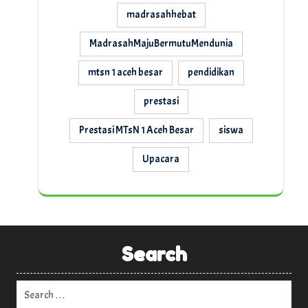
madrasahhebat
MadrasahMajuBermutuMendunia
mtsn 1 aceh besar
pendidikan
prestasi
Prestasi MTsN 1 Aceh Besar
siswa
Upacara
Search