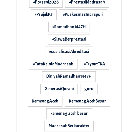
#Porseni2026
#PrestasiMadrasah
#ProjekP5
#PuskesmasIndrapuri
#Ramadhan1447H
#SiswaBerprestasi
#sosialisasiAkreditasi
#TataKelolaMadrasah
#TryoutTKA
DiniyahRamadhan1447H
GenerasiQurani
guru
KemenagAceh
KemenagAcehBesar
kemenag aceh besar
MadrasahBerkarakter