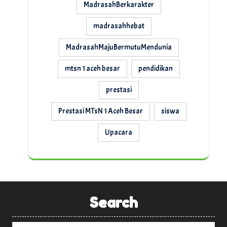
MadrasahBerkarakter
madrasahhebat
MadrasahMajuBermutuMendunia
mtsn 1 aceh besar
pendidikan
prestasi
Prestasi MTsN 1 Aceh Besar
siswa
Upacara
Search