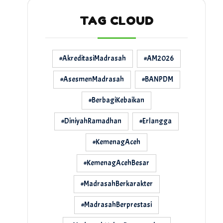
TAG CLOUD
#AkreditasiMadrasah
#AM2026
#AsesmenMadrasah
#BANPDM
#BerbagiKebaikan
#DiniyahRamadhan
#Erlangga
#KemenagAceh
#KemenagAcehBesar
#MadrasahBerkarakter
#MadrasahBerprestasi