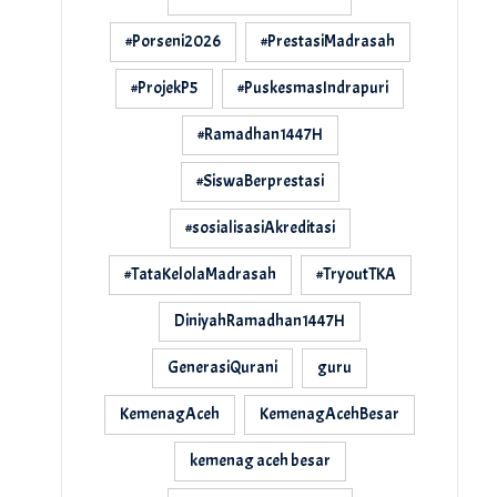
#Porseni2026
#PrestasiMadrasah
#ProjekP5
#PuskesmasIndrapuri
#Ramadhan1447H
#SiswaBerprestasi
#sosialisasiAkreditasi
#TataKelolaMadrasah
#TryoutTKA
DiniyahRamadhan1447H
GenerasiQurani
guru
KemenagAceh
KemenagAcehBesar
kemenag aceh besar