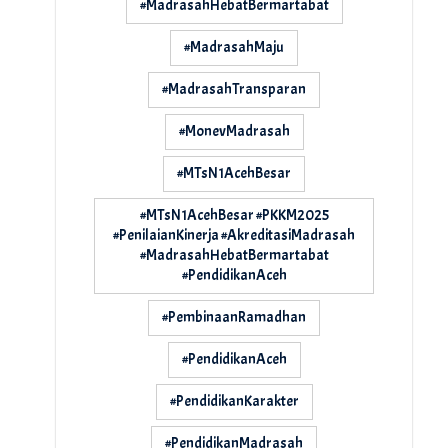
#MadrasahHebatBermartabat
#MadrasahMaju
#MadrasahTransparan
#MonevMadrasah
#MTsN1AcehBesar
#MTsN1AcehBesar #PKKM2025
#PenilaianKinerja #AkreditasiMadrasah
#MadrasahHebatBermartabat
#PendidikanAceh
#PembinaanRamadhan
#PendidikanAceh
#PendidikanKarakter
#PendidikanMadrasah