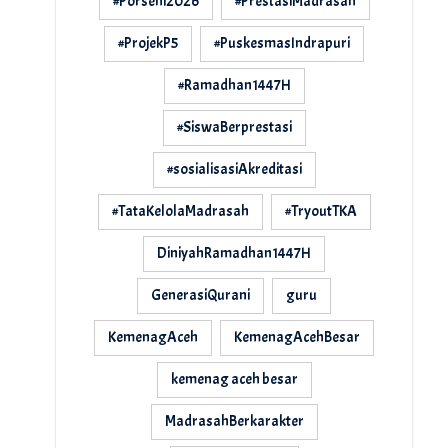
#Porseni2026
#PrestasiMadrasah
#ProjekP5
#PuskesmasIndrapuri
#Ramadhan1447H
#SiswaBerprestasi
#sosialisasiAkreditasi
#TataKelolaMadrasah
#TryoutTKA
DiniyahRamadhan1447H
GenerasiQurani
guru
KemenagAceh
KemenagAcehBesar
kemenag aceh besar
MadrasahBerkarakter