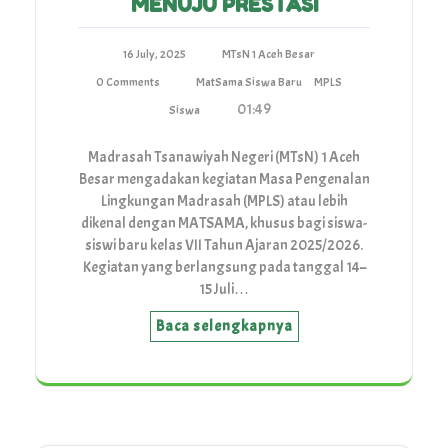
MENUJU PRESTASI
16 July, 2025
MTsN 1 Aceh Besar
0 Comments
MatSama Siswa Baru
MPLS
01:49
Siswa
Madrasah Tsanawiyah Negeri (MTsN) 1 Aceh
Besar mengadakan kegiatan Masa Pengenalan
Lingkungan Madrasah (MPLS) atau lebih
dikenal dengan MATSAMA, khusus bagi siswa-
siswi baru kelas VII Tahun Ajaran 2025/2026.
Kegiatan yang berlangsung pada tanggal 14–
15 Juli…
Baca selengkapnya