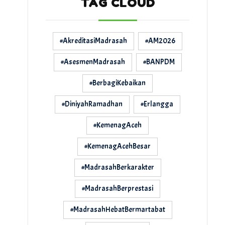
TAG CLOUD
#AkreditasiMadrasah
#AM2026
#AsesmenMadrasah
#BANPDM
#BerbagiKebaikan
#DiniyahRamadhan
#Erlangga
#KemenagAceh
#KemenagAcehBesar
#MadrasahBerkarakter
#MadrasahBerprestasi
#MadrasahHebatBermartabat