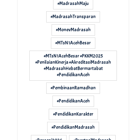
#MadrasahMaju
#MadrasahTransparan
#MonevMadrasah
#MTsN1AcehBesar
#MTsN1AcehBesar #PKKM2025
#PenilaianKinerja #AkreditasiMadrasah
#MadrasahHebatBermartabat
#PendidikanAceh
#PembinaanRamadhan
#PendidikanAceh
#PendidikanKarakter
#PendidikanMadrasah