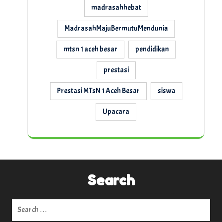
madrasahhebat
MadrasahMajuBermutuMendunia
mtsn 1 aceh besar
pendidikan
prestasi
Prestasi MTsN 1 Aceh Besar
siswa
Upacara
Search