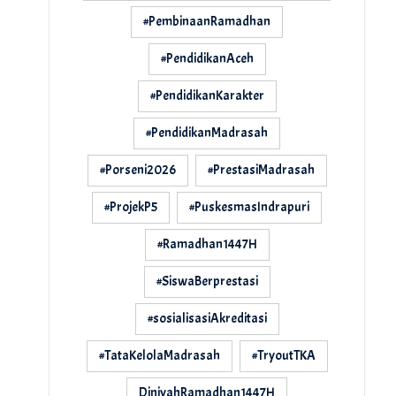
#PembinaanRamadhan
#PendidikanAceh
#PendidikanKarakter
#PendidikanMadrasah
#Porseni2026
#PrestasiMadrasah
#ProjekP5
#PuskesmasIndrapuri
#Ramadhan1447H
#SiswaBerprestasi
#sosialisasiAkreditasi
#TataKelolaMadrasah
#TryoutTKA
DiniyahRamadhan1447H