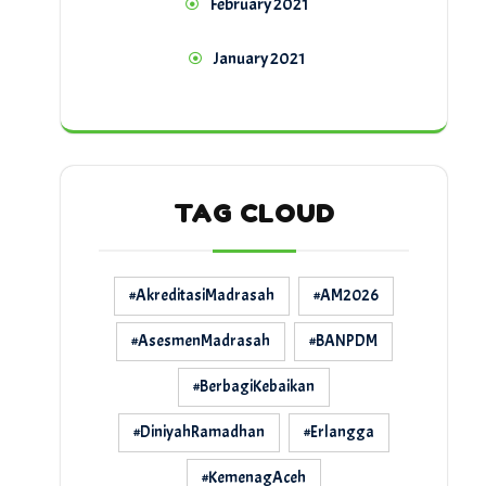
February 2021
January 2021
TAG CLOUD
#AkreditasiMadrasah
#AM2026
#AsesmenMadrasah
#BANPDM
#BerbagiKebaikan
#DiniyahRamadhan
#Erlangga
#KemenagAceh