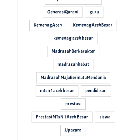
GenerasiQurani
guru
KemenagAceh
KemenagAcehBesar
kemenag aceh besar
MadrasahBerkarakter
madrasahhebat
MadrasahMajuBermutuMendunia
mtsn 1 aceh besar
pendidikan
prestasi
Prestasi MTsN 1 Aceh Besar
siswa
Upacara