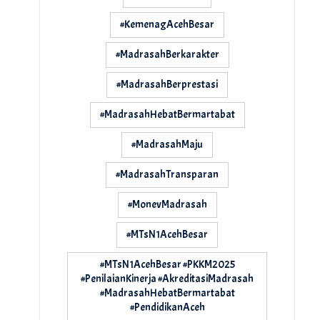
#KemenagAcehBesar
#MadrasahBerkarakter
#MadrasahBerprestasi
#MadrasahHebatBermartabat
#MadrasahMaju
#MadrasahTransparan
#MonevMadrasah
#MTsN1AcehBesar
#MTsN1AcehBesar #PKKM2025
#PenilaianKinerja #AkreditasiMadrasah
#MadrasahHebatBermartabat
#PendidikanAceh