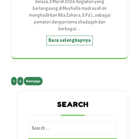
Selasa, 3 Maret 2026. Kegiatan yang
berlangsung di Mushalla madrasah ini
menghadirkan Rita Zahara, S.Pd.I., sebagai
pemateri dengan tema shadaqah dan
berbagai…
Baca selengkapnya
Posts
1
Page
2
Page
Next page
pagination
SEARCH