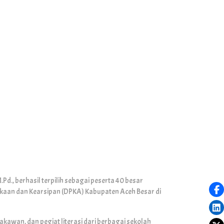
.Pd., berhasil terpilih sebagai peserta 40 besar
akaan dan Kearsipan (DPKA) Kabupaten Aceh Besar di
takawan, dan pegiat literasi dari berbagai sekolah