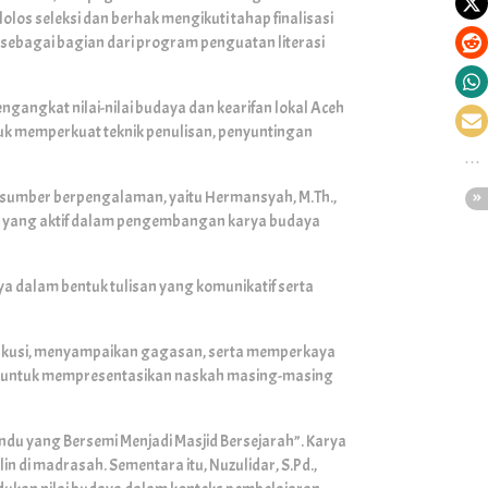
los seleksi dan berhak mengikuti tahap finalisasi
a sebagai bagian dari program penguatan literasi
angkat nilai-nilai budaya dan kearifan lokal Aceh
untuk memperkuat teknik penulisan, penyuntingan
rasumber berpengalaman, yaitu Hermansyah, M.Th.,
erasi yang aktif dalam pengembangan karya budaya
a dalam bentuk tulisan yang komunikatif serta
diskusi, menyampaikan gagasan, serta memperkaya
n untuk mempresentasikan naskah masing-masing
Hindu yang Bersemi Menjadi Masjid Bersejarah”. Karya
n di madrasah. Sementara itu, Nuzulidar, S.Pd.,