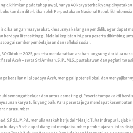
g dikirimkan pada tahap awal, hanya 40 karya terbaik yang dinyatakan lo
 dibukukan dan diterbitkan oleh Perpustakaan Nasional Republik Indonesi
 di kalangan masyarakat, khususnya kalangan pendidik, agar dapat meng
dan berdaya literasi tinggi. Melalui kegiatan ini, para peserta dibimbing 
sebagai sumber pembelajaran dan refleksi sosial.
is, 30 Oktober 2025, peserta mendapatkan arahan langsung dari dua na
if asal Aceh — serta Siti Aminah, S.IP., MLS., pustakawan dan pegiat lit
a keaslian nilai budaya Aceh, menggali potensi lokal, dan menyajikanny
nuhi semangat belajar dan antusiasme tinggi. Peserta tampak aktif ber
usunan karya tulis yang baik. Para peserta juga mendapat kesempata
para narasumber.
, S.Pd.I., M.Pd., menulis naskah berjudul “Masjid Tuha Indrapuri: Jejak 
n budaya Aceh dapat diangkat menjadi sumber pembelajaran lintas disipli