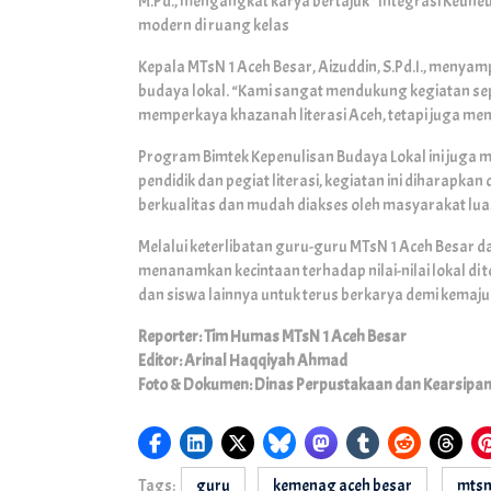
M.Pd., mengangkat karya bertajuk “Integrasi Keun
modern di ruang kelas
Kepala MTsN 1 Aceh Besar, Aizuddin, S.Pd.I., menya
budaya lokal. “Kami sangat mendukung kegiatan se
memperkaya khazanah literasi Aceh, tetapi juga menj
Program Bimtek Kepenulisan Budaya Lokal ini juga 
pendidik dan pegiat literasi, kegiatan ini diharapk
berkualitas dan mudah diakses oleh masyarakat lua
Melalui keterlibatan guru-guru MTsN 1 Aceh Besar 
menanamkan kecintaan terhadap nilai-nilai lokal di 
dan siswa lainnya untuk terus berkarya demi kemaj
Reporter: Tim Humas MTsN 1 Aceh Besar
Editor: Arinal Haqqiyah Ahmad
Foto & Dokumen: Dinas Perpustakaan dan Kearsipan
Tags:
guru
kemenag aceh besar
mtsn