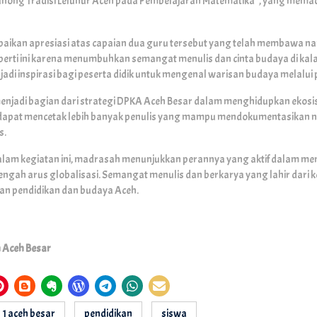
eunong Tradisi Leluhur Aceh pada Pembelajaran Matematika”, yang mema
mpaikan apresiasi atas capaian dua guru tersebut yang telah membawa na
perti ini karena menumbuhkan semangat menulis dan cinta budaya di ka
adi inspirasi bagi peserta didik untuk mengenal warisan budaya melalui p
menjadi bagian dari strategi DPKA Aceh Besar dalam menghidupkan ekos
an dapat mencetak lebih banyak penulis yang mampu mendokumentasikan nil
s.
dalam kegiatan ini, madrasah menunjukkan perannya yang aktif dalam me
tengah arus globalisasi. Semangat menulis dan berkarya yang lahir dari k
uan pendidikan dan budaya Aceh.
 Aceh Besar
 1 aceh besar
pendidikan
siswa