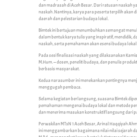
dan madrasah di Aceh Besar. Dari ratusan naskah yan
naskah. Nantinya, karya para peserta terpilih akan
daerah dan pelestarian budaya lokal.
Bimtek ini bertujuan menumbuhkan semangat menulis
dalam bentuk karya tulis yang inspiratif, mendidik, 
naskah, serta pemahaman akan esensi budaya lokal 
Pada sesi finalisasi naskah yang dilaksanakan Kam
M.Hum. — dosen, peneliti budaya, dan penulis produkt
berbasis masyarakat.
Kedua narasumber ini menekankan pentingnya menjag
menggugah pembaca.
Selama kegiatan berlangsung, suasana Bimtek dipe
pemahaman mengenai budaya lokal dan metode peny
dan menerima masukan konstruktif langsung dari 
Perwakilan MTsN 1 Aceh Besar, Arinal Haqqiyah Ahmad
ini menggambarkan bagaimana nilai-nilai sejarah da