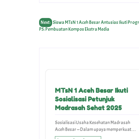
Post
Next:
Siswa MTsN 1 Aceh Besar Antusias Ikuti Pro
P5: Pembuatan Kompos Ekstra Media
navigation
MTsN 1 Aceh Besar Ikuti
Sosialisasi Petunjuk
Madrasah Sehat 2025
Sosialisasi Usaha Kesehatan Madrasah
Aceh Besar — Dalam upaya memperkuat…