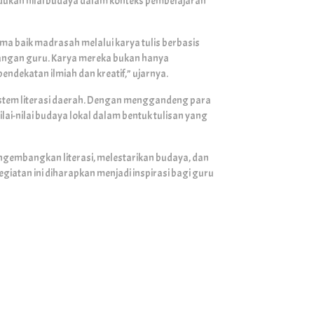
dukan nilai budaya dalam konteks pembelajaran
ma baik madrasah melalui karya tulis berbasis
langan guru. Karya mereka bukan hanya
endekatan ilmiah dan kreatif,” ujarnya.
istem literasi daerah. Dengan menggandeng para
ai-nilai budaya lokal dalam bentuk tulisan yang
ngembangkan literasi, melestarikan budaya, dan
egiatan ini diharapkan menjadi inspirasi bagi guru