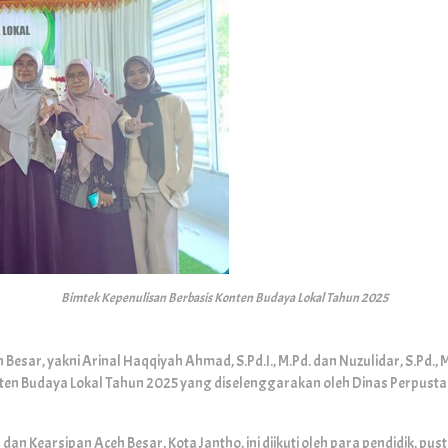
Bimtek Kepenulisan Berbasis Konten Budaya Lokal Tahun 2025
Besar, yakni Arinal Haqqiyah Ahmad, S.Pd.I., M.Pd. dan Nuzulidar, S.Pd., M
nten Budaya Lokal Tahun 2025 yang diselenggarakan oleh Dinas Perpust
an Kearsipan Aceh Besar, Kota Jantho, ini diikuti oleh para pendidik, pus