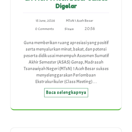
Digelar
15 June, 2026
MTsN 1 Aceh Besar
20:56
0 Comments
Siswa
Guna memberikan ruang apresiasi yang positif
serta menyalurkan minat, bakat, dan potensi
peserta didik usai menempuh Asesmen Sumatif
Akhir Semester (ASAS) Genap, Madrasah
Tsanawiyah Negeri (MTsN) 1 Aceh Besar sukses
menyelenggarakan Perlombaan
Ekstrakurikuler (Class Meeting)…
Baca selengkapnya