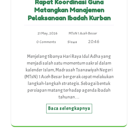
Rapat Koordinasi Guna
Matangkan Manajemen
Pelaksanaan Ibadah Kurban
21 May, 2026
MTsN 1 Aceh Besar
20:46
0 Comments
Siswa
Menjelang tibanya Hari Raya Idul Adha yang
menjadi salah satu momentum sakral dalam
kalender Islam, Madrasah Tsanawiyah Negeri
(MTsN) 1 Aceh Besar bergerak cepat melakukan
langkah-langkah strategis. Sebagai bentuk
persiapan matang terhadap agenda ibadah
tahunan…
Baca selengkapnya