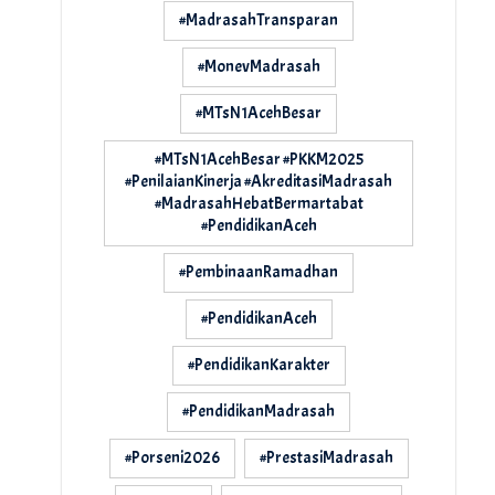
#MadrasahTransparan
#MonevMadrasah
#MTsN1AcehBesar
#MTsN1AcehBesar #PKKM2025
#PenilaianKinerja #AkreditasiMadrasah
#MadrasahHebatBermartabat
#PendidikanAceh
#PembinaanRamadhan
#PendidikanAceh
#PendidikanKarakter
#PendidikanMadrasah
#Porseni2026
#PrestasiMadrasah