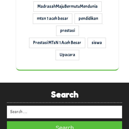
MadrasahMajuBermutuMendunia
mtsn 1 aceh besar
pendidikan
prestasi
Prestasi MTsN 1 Aceh Besar
siswa
Upacara
Search
Search