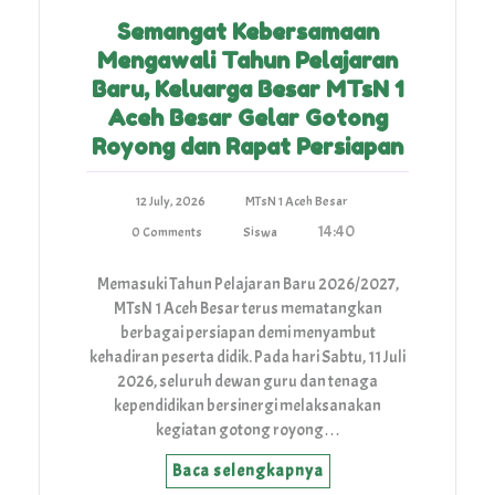
Semangat Kebersamaan
Mengawali Tahun Pelajaran
Baru, Keluarga Besar MTsN 1
Aceh Besar Gelar Gotong
Royong dan Rapat Persiapan
12 July, 2026
MTsN 1 Aceh Besar
14:40
0 Comments
Siswa
Memasuki Tahun Pelajaran Baru 2026/2027,
MTsN 1 Aceh Besar terus mematangkan
berbagai persiapan demi menyambut
kehadiran peserta didik. Pada hari Sabtu, 11 Juli
2026, seluruh dewan guru dan tenaga
kependidikan bersinergi melaksanakan
kegiatan gotong royong…
Baca selengkapnya