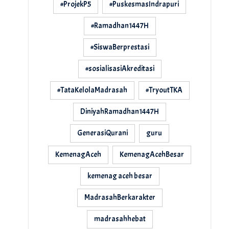
#ProjekP5
#PuskesmasIndrapuri
#Ramadhan1447H
#SiswaBerprestasi
#sosialisasiAkreditasi
#TataKelolaMadrasah
#TryoutTKA
DiniyahRamadhan1447H
GenerasiQurani
guru
KemenagAceh
KemenagAcehBesar
kemenag aceh besar
MadrasahBerkarakter
madrasahhebat