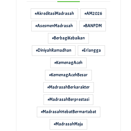
#AkreditasiMadrasah
#AM2026
#AsesmenMadrasah
#BANPDM
#BerbagiKebaikan
#DiniyahRamadhan
#Erlangga
#KemenagAceh
#KemenagAcehBesar
#MadrasahBerkarakter
#MadrasahBerprestasi
#MadrasahHebatBermartabat
#MadrasahMaju