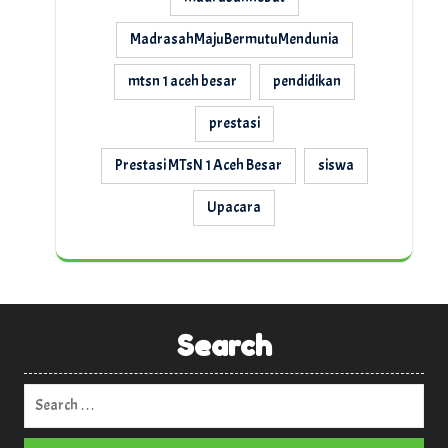
MadrasahMajuBermutuMendunia
mtsn 1 aceh besar
pendidikan
prestasi
Prestasi MTsN 1 Aceh Besar
siswa
Upacara
Search