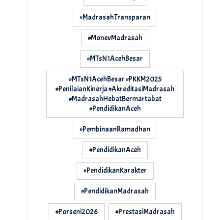
#MadrasahTransparan
#MonevMadrasah
#MTsN1AcehBesar
#MTsN1AcehBesar #PKKM2025
#PenilaianKinerja #AkreditasiMadrasah
#MadrasahHebatBermartabat
#PendidikanAceh
#PembinaanRamadhan
#PendidikanAceh
#PendidikanKarakter
#PendidikanMadrasah
#Porseni2026
#PrestasiMadrasah