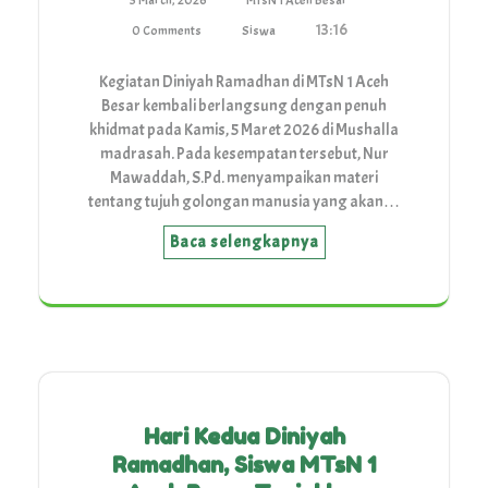
5 March, 2026
MTsN 1 Aceh Besar
13:16
0 Comments
Siswa
Kegiatan Diniyah Ramadhan di MTsN 1 Aceh
Besar kembali berlangsung dengan penuh
khidmat pada Kamis, 5 Maret 2026 di Mushalla
madrasah. Pada kesempatan tersebut, Nur
Mawaddah, S.Pd. menyampaikan materi
tentang tujuh golongan manusia yang akan…
Baca selengkapnya
Hari Kedua Diniyah
Ramadhan, Siswa MTsN 1