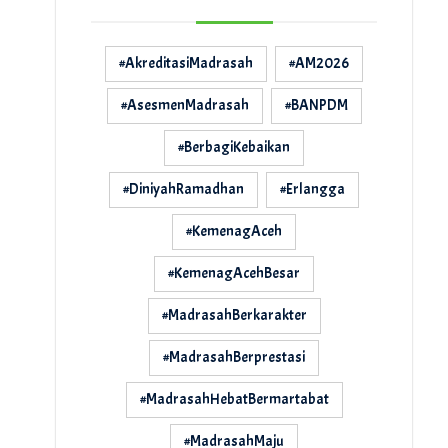
#AkreditasiMadrasah
#AM2026
#AsesmenMadrasah
#BANPDM
#BerbagiKebaikan
#DiniyahRamadhan
#Erlangga
#KemenagAceh
#KemenagAcehBesar
#MadrasahBerkarakter
#MadrasahBerprestasi
#MadrasahHebatBermartabat
#MadrasahMaju