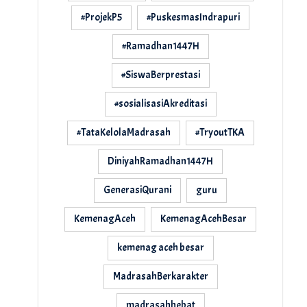
#ProjekP5
#PuskesmasIndrapuri
#Ramadhan1447H
#SiswaBerprestasi
#sosialisasiAkreditasi
#TataKelolaMadrasah
#TryoutTKA
DiniyahRamadhan1447H
GenerasiQurani
guru
KemenagAceh
KemenagAcehBesar
kemenag aceh besar
MadrasahBerkarakter
madrasahhebat