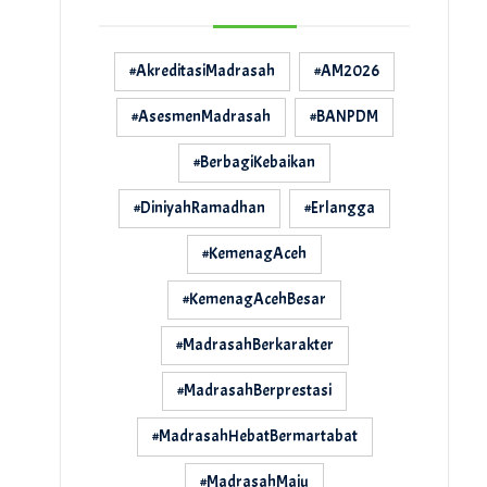
#AkreditasiMadrasah
#AM2026
#AsesmenMadrasah
#BANPDM
#BerbagiKebaikan
#DiniyahRamadhan
#Erlangga
#KemenagAceh
#KemenagAcehBesar
#MadrasahBerkarakter
#MadrasahBerprestasi
#MadrasahHebatBermartabat
#MadrasahMaju