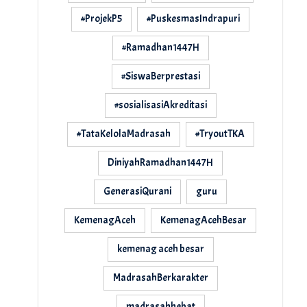
#ProjekP5
#PuskesmasIndrapuri
#Ramadhan1447H
#SiswaBerprestasi
#sosialisasiAkreditasi
#TataKelolaMadrasah
#TryoutTKA
DiniyahRamadhan1447H
GenerasiQurani
guru
KemenagAceh
KemenagAcehBesar
kemenag aceh besar
MadrasahBerkarakter
madrasahhebat