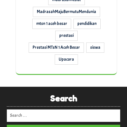
MadrasahMajuBermutuMendunia
mtsn 1 aceh besar
pendidikan
prestasi
Prestasi MTsN 1 Aceh Besar
siswa
Upacara
Search