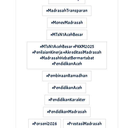
#MadrasahTransparan
#MonevMadrasah
#MTsN1AcehBesar
#MTsN1AcehBesar #PKKM2025
#PenilaianKinerja #AkreditasiMadrasah
#MadrasahHebatBermartabat
#PendidikanAceh
#PembinaanRamadhan
#PendidikanAceh
#PendidikanKarakter
#PendidikanMadrasah
#Porseni2026
#PrestasiMadrasah