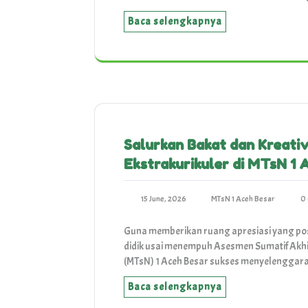
Baca selengkapnya
Salurkan Bakat dan Kreati
Ekstrakurikuler di MTsN 1 
15 June, 2026
MTsN 1 Aceh Besar
0
Guna memberikan ruang apresiasi yang posi
didik usai menempuh Asesmen Sumatif Akh
(MTsN) 1 Aceh Besar sukses menyelenggar
Baca selengkapnya