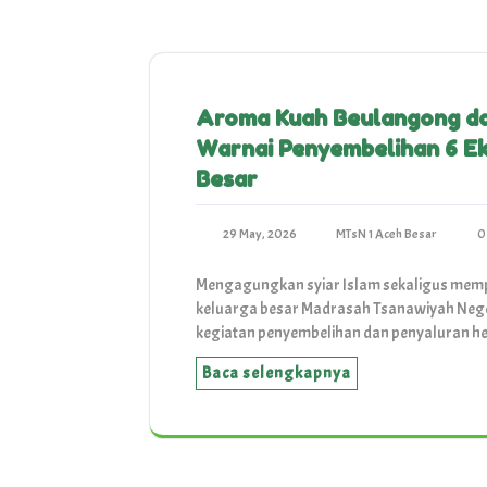
Aroma Kuah Beulangong d
Warnai Penyembelihan 6 Ek
Besar
29 May, 2026
MTsN 1 Aceh Besar
0
Mengagungkan syiar Islam sekaligus mempe
keluarga besar Madrasah Tsanawiyah Nege
kegiatan penyembelihan dan penyaluran h
Baca selengkapnya