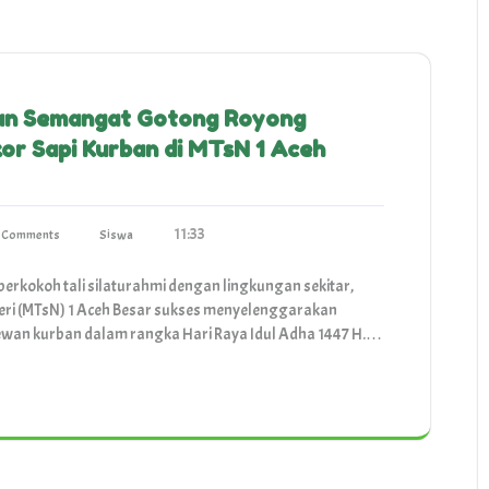
an Semangat Gotong Royong
or Sapi Kurban di MTsN 1 Aceh
11:33
 Comments
Siswa
rkokoh tali silaturahmi dengan lingkungan sekitar,
ri (MTsN) 1 Aceh Besar sukses menyelenggarakan
ewan kurban dalam rangka Hari Raya Idul Adha 1447 H.…