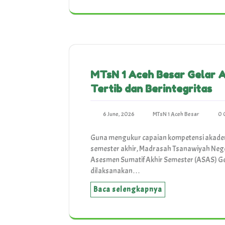
MTsN 1 Aceh Besar Gelar 
Tertib dan Berintegritas
6 June, 2026
MTsN 1 Aceh Besar
0 
Guna mengukur capaian kompetensi akadem
semester akhir, Madrasah Tsanawiyah Nege
Asesmen Sumatif Akhir Semester (ASAS) Ge
dilaksanakan…
Baca selengkapnya