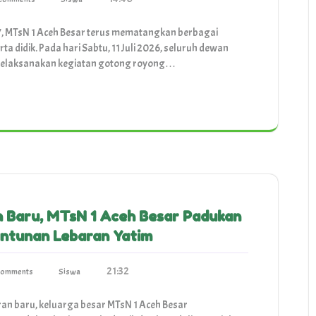
, MTsN 1 Aceh Besar terus mematangkan berbagai
 didik. Pada hari Sabtu, 11 Juli 2026, seluruh dewan
 melaksanakan kegiatan gotong royong…
 Baru, MTsN 1 Aceh Besar Padukan
antunan Lebaran Yatim
21:32
Comments
Siswa
n baru, keluarga besar MTsN 1 Aceh Besar