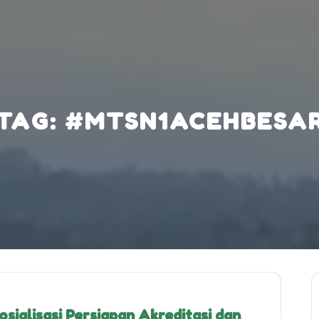
TAG:
#MTSN1ACEHBESA
sialisasi Persiapan Akreditasi dan