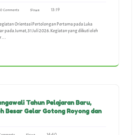
13:19
0 Comments
Siswa
giatan Orientasi Pertolongan Pertama pada Luka
r pada Jumat, 31 Juli 2026. Kegiatan yang diikuti oleh
sar…
gawali Tahun Pelajaran Baru,
eh Besar Gelar Gotong Royong dan
14:40
Comments
Siswa