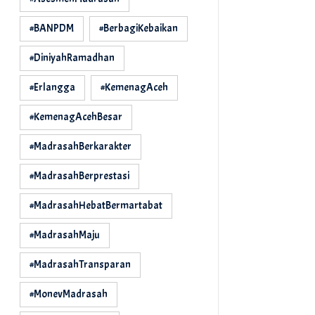
#BANPDM
#BerbagiKebaikan
#DiniyahRamadhan
#Erlangga
#KemenagAceh
#KemenagAcehBesar
#MadrasahBerkarakter
#MadrasahBerprestasi
#MadrasahHebatBermartabat
#MadrasahMaju
#MadrasahTransparan
#MonevMadrasah