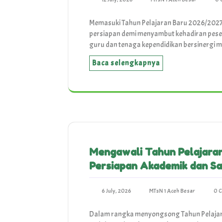
Memasuki Tahun Pelajaran Baru 2026/2027
persiapan demi menyambut kehadiran peserta
guru dan tenaga kependidikan bersinergi
Baca selengkapnya
Mengawali Tahun Pelajaran
Persiapan Akademik dan S
6 July, 2026
MTsN 1 Aceh Besar
0 
Dalam rangka menyongsong Tahun Pelajara