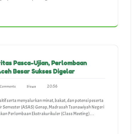
vitas Pasca-Ujian, Perlombaan
Aceh Besar Sukses Digelar
20:56
 Comments
Siswa
tif serta menyalurkan minat, bakat, dan potensi peserta
ir Semester (ASAS) Genap, Madrasah Tsanawiyah Negeri
akan Perlombaan Ekstrakurikuler (Class Meeting)…