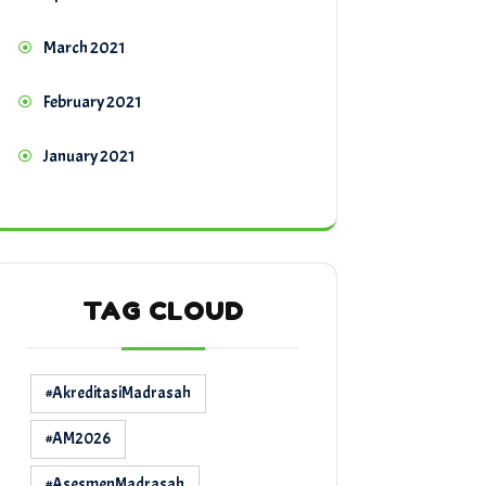
March 2021
February 2021
January 2021
TAG CLOUD
#AkreditasiMadrasah
#AM2026
#AsesmenMadrasah