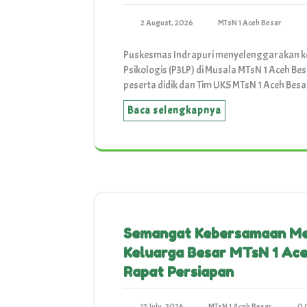
2 August, 2026
MTsN 1 Aceh Besar
Puskesmas Indrapuri menyelenggarakan ke
Psikologis (P3LP) di Musala MTsN 1 Aceh Besa
peserta didik dan Tim UKS MTsN 1 Aceh Be
Baca selengkapnya
Semangat Kebersamaan Men
Keluarga Besar MTsN 1 Ac
Rapat Persiapan
12 July, 2026
MTsN 1 Aceh Besar
0 