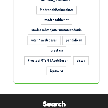
MadrasahBerkarakter
madrasahhebat
MadrasahMajuBermutuMendunia
mtsn 1 aceh besar
pendidikan
prestasi
Prestasi MTsN 1 Aceh Besar
siswa
Upacara
Search