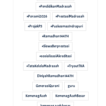
#PendidikanMadrasah
#Porseni2026
#PrestasiMadrasah
#ProjekP5
#PuskesmasIndrapuri
#Ramadhan1447H
#SiswaBerprestasi
#sosialisasiAkreditasi
#TataKelolaMadrasah
#TryoutTKA
DiniyahRamadhan1447H
GenerasiQurani
guru
KemenagAceh
KemenagAcehBesar
kemenag aceh besar