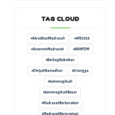
TAG CLOUD
#AkreditasiMadrasah
#AM2026
#AsesmenMadrasah
#BANPDM
#BerbagiKebaikan
#DiniyahRamadhan
#Erlangga
#KemenagAceh
#KemenagAcehBesar
#MadrasahBerkarakter
#MadrasahBerprestasi