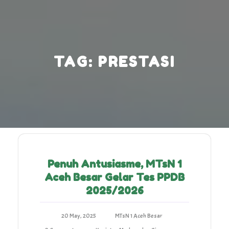
Skip
to
content
TAG:
PRESTASI
Penuh Antusiasme, MTsN 1
Aceh Besar Gelar Tes PPDB
2025/2026
20 May, 2025
MTsN 1 Aceh Besar