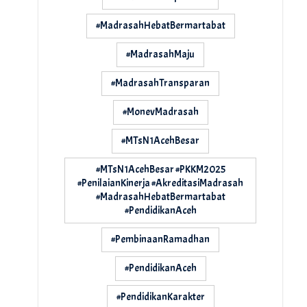
#MadrasahHebatBermartabat
#MadrasahMaju
#MadrasahTransparan
#MonevMadrasah
#MTsN1AcehBesar
#MTsN1AcehBesar #PKKM2025
#PenilaianKinerja #AkreditasiMadrasah
#MadrasahHebatBermartabat
#PendidikanAceh
#PembinaanRamadhan
#PendidikanAceh
#PendidikanKarakter