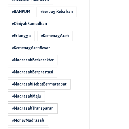
#BANPDM
#BerbagiKebaikan
#DiniyahRamadhan
#Erlangga
#KemenagAceh
#KemenagAcehBesar
#MadrasahBerkarakter
#MadrasahBerprestasi
#MadrasahHebatBermartabat
#MadrasahMaju
#MadrasahTransparan
#MonevMadrasah