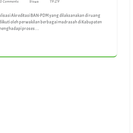
19:29
0 Comments
Siswa
alisasi Akreditasi BAN-PDM yang dilaksanakan di ruang
diikuti oleh perwakilan berbagai madrasah di Kabupaten
n menghadapi proses…