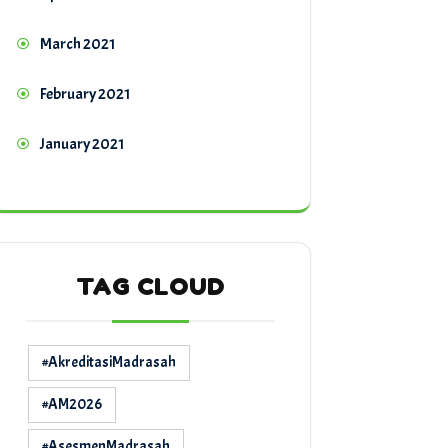
March 2021
February 2021
January 2021
TAG CLOUD
#AkreditasiMadrasah
#AM2026
#AsesmenMadrasah