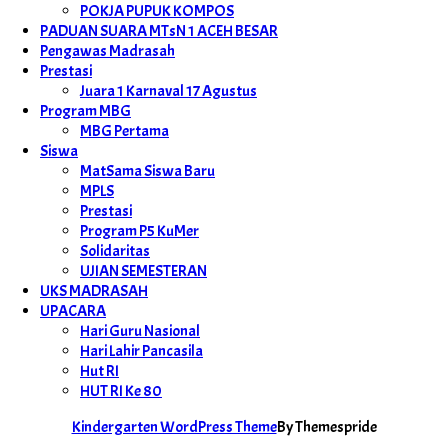
POKJA PUPUK KOMPOS
PADUAN SUARA MTsN 1 ACEH BESAR
Pengawas Madrasah
Prestasi
Juara 1 Karnaval 17 Agustus
Program MBG
MBG Pertama
Siswa
MatSama Siswa Baru
MPLS
Prestasi
Program P5 KuMer
Solidaritas
UJIAN SEMESTERAN
UKS MADRASAH
UPACARA
Hari Guru Nasional
Hari Lahir Pancasila
Hut RI
HUT RI Ke 80
Kindergarten WordPress Theme
By Themespride