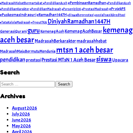
#PembinaanRamadhan
#MadrasahHebatBermartabat #PendidikanAceh
#PendidikanAceh
#ProjekP5
#PendidikanKarakter
#PendidikanMadrasah
#Porseni2026
#PrestasiMadrasah
#PuskesmasIndrapuri
#Ramadhan1447H
#SiswaBerprestasi
#sosialisasiAkreditasi
DiniyahRamadhan1447H
#TataKelolaMadrasah
#TryoutTKA
kemenag
guru
KemenagAcehBesar
GenerasiQurani
KemenagAceh
aceh besar
MadrasahBerkarakter
madrasahhebat
mtsn 1 aceh besar
MadrasahMajuBermutuMendunia
siswa
pendidikan
Prestasi MTsN 1 Aceh Besar
prestasi
Upacara
Search
Search
Archives
August 2026
July 2026
June 2026
May 2026
April 2026