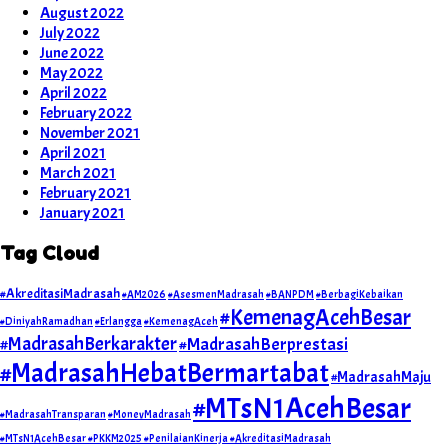
August 2022
July 2022
June 2022
May 2022
April 2022
February 2022
November 2021
April 2021
March 2021
February 2021
January 2021
Tag Cloud
#AkreditasiMadrasah
#AM2026
#AsesmenMadrasah
#BANPDM
#BerbagiKebaikan
#KemenagAcehBesar
#DiniyahRamadhan
#Erlangga
#KemenagAceh
#MadrasahBerkarakter
#MadrasahBerprestasi
#MadrasahHebatBermartabat
#MadrasahMaju
#MTsN1AcehBesar
#MadrasahTransparan
#MonevMadrasah
#MTsN1AcehBesar #PKKM2025 #PenilaianKinerja #AkreditasiMadrasah