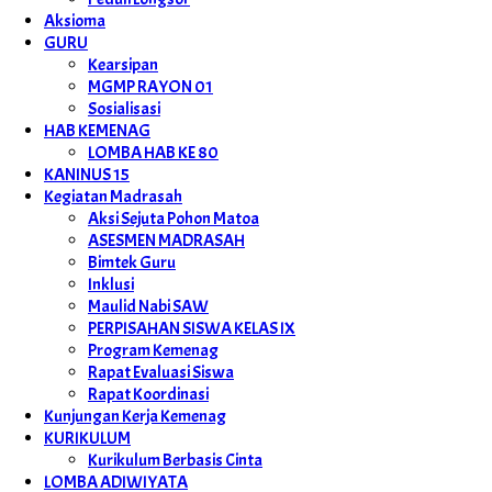
Aksioma
GURU
Kearsipan
MGMP RAYON 01
Sosialisasi
HAB KEMENAG
LOMBA HAB KE 80
KANINUS 15
Kegiatan Madrasah
Aksi Sejuta Pohon Matoa
ASESMEN MADRASAH
Bimtek Guru
Inklusi
Maulid Nabi SAW
PERPISAHAN SISWA KELAS IX
Program Kemenag
Rapat Evaluasi Siswa
Rapat Koordinasi
Kunjungan Kerja Kemenag
KURIKULUM
Kurikulum Berbasis Cinta
LOMBA ADIWIYATA